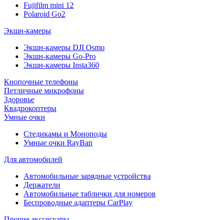
Fujifilm mini 12
Polaroid Go2
Экшн-камеры
Экшн-камеры DJI Osmo
Экшн-камеры Go-Pro
Экшн-камеры Insta360
Кнопочные телефоны
Петличные микрофоны
Здоровье
Квадрокоптеры
Умные очки
Стедикамы и Моноподы
Умные очки RayBan
Для автомобилей
Автомобильные зарядные устройства
Держатели
Автомобильные таблички для номеров
Беспроводные адаптеры CarPlay
Прочие акссесуары