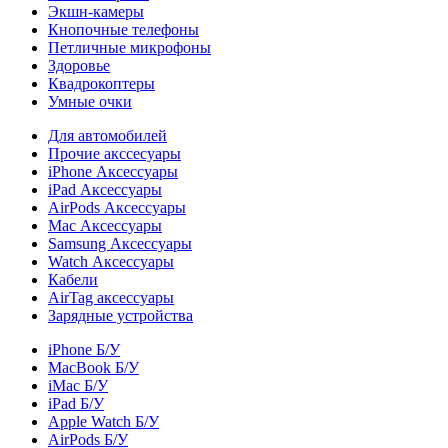
Экшн-камеры
Кнопочные телефоны
Петличные микрофоны
Здоровье
Квадрокоптеры
Умные очки
Для автомобилей
Прочие акссесуары
iPhone Аксессуары
iPad Аксессуары
AirPods Аксессуары
Mac Аксессуары
Samsung Аксессуары
Watch Аксессуары
Кабели
AirTag аксессуары
Зарядные устройства
iPhone Б/У
MacBook Б/У
iMac Б/У
iPad Б/У
Apple Watch Б/У
AirPods Б/У