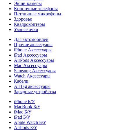
Экшн-камеры
Кнопочные телефоны
Петличные микрофоны
Здоровье
Квадрокоптеры
Умные очки
Для автомобилей
Прочие акссесуары
iPhone Аксессуары
iPad Аксессуары
AirPods Аксессуары
Mac Аксессуары
Samsung Аксессуары
Watch Аксессуары
Кабели
AirTag аксессуары
Зарядные устройства
iPhone Б/У
MacBook Б/У
iMac Б/У
iPad Б/У
Apple Watch Б/У
AirPods Б/У