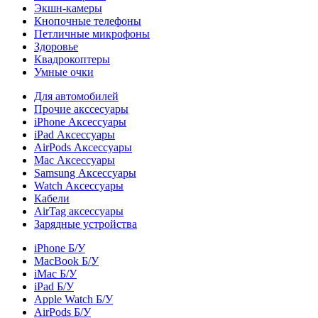
Экшн-камеры
Кнопочные телефоны
Петличные микрофоны
Здоровье
Квадрокоптеры
Умные очки
Для автомобилей
Прочие акссесуары
iPhone Аксессуары
iPad Аксессуары
AirPods Аксессуары
Mac Аксессуары
Samsung Аксессуары
Watch Аксессуары
Кабели
AirTag аксессуары
Зарядные устройства
iPhone Б/У
MacBook Б/У
iMac Б/У
iPad Б/У
Apple Watch Б/У
AirPods Б/У