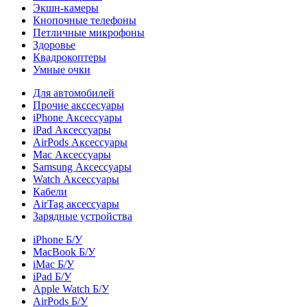
Экшн-камеры
Кнопочные телефоны
Петличные микрофоны
Здоровье
Квадрокоптеры
Умные очки
Для автомобилей
Прочие акссесуары
iPhone Аксессуары
iPad Аксессуары
AirPods Аксессуары
Mac Аксессуары
Samsung Аксессуары
Watch Аксессуары
Кабели
AirTag аксессуары
Зарядные устройства
iPhone Б/У
MacBook Б/У
iMac Б/У
iPad Б/У
Apple Watch Б/У
AirPods Б/У