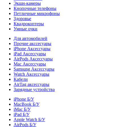
Экшн-камеры
Кнопочные телефоны
Петличные микрофоны
Здоровье
Квадрокоптеры
Умные очки
Для автомобилей
Прочие акссесуары
iPhone Аксессуары
iPad Аксессуары
AirPods Аксессуары
Mac Аксессуары
Samsung Аксессуары
Watch Аксессуары
Кабели
AirTag аксессуары
Зарядные устройства
iPhone Б/У
MacBook Б/У
iMac Б/У
iPad Б/У
Apple Watch Б/У
AirPods Б/У