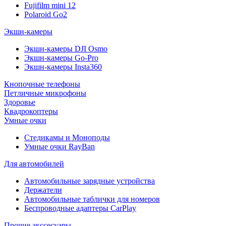
Fujifilm mini 12
Polaroid Go2
Экшн-камеры
Экшн-камеры DJI Osmo
Экшн-камеры Go-Pro
Экшн-камеры Insta360
Кнопочные телефоны
Петличные микрофоны
Здоровье
Квадрокоптеры
Умные очки
Стедикамы и Моноподы
Умные очки RayBan
Для автомобилей
Автомобильные зарядные устройства
Держатели
Автомобильные таблички для номеров
Беспроводные адаптеры CarPlay
Прочие акссесуары