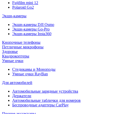
Fujifilm mini 12
Polaroid Go2
Экшн-камеры
Экшн-камеры DJI Osmo
Экшн-камеры Go-Pro
Экшн-камеры Insta360
Кнопочные телефоны
Петличные микрофоны
Здоровье
Квадрокоптеры
Умные очки
Стедикамы и Моноподы
Умные очки RayBan
Для автомобилей
Автомобильные зарядные устройства
Держатели
Автомобильные таблички для номеров
Беспроводные адаптеры CarPlay
Прочие акссесуары