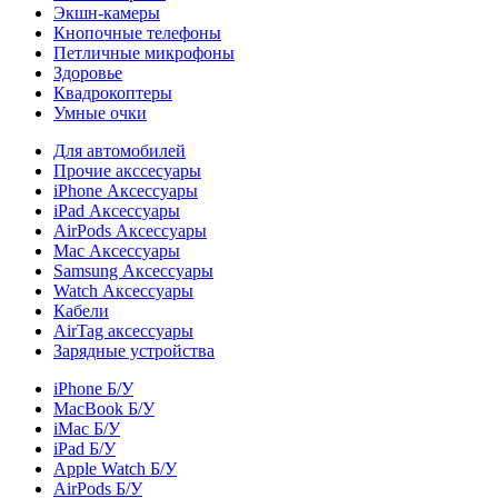
Экшн-камеры
Кнопочные телефоны
Петличные микрофоны
Здоровье
Квадрокоптеры
Умные очки
Для автомобилей
Прочие акссесуары
iPhone Аксессуары
iPad Аксессуары
AirPods Аксессуары
Mac Аксессуары
Samsung Аксессуары
Watch Аксессуары
Кабели
AirTag аксессуары
Зарядные устройства
iPhone Б/У
MacBook Б/У
iMac Б/У
iPad Б/У
Apple Watch Б/У
AirPods Б/У