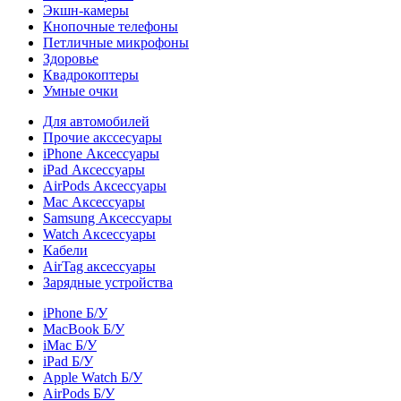
Экшн-камеры
Кнопочные телефоны
Петличные микрофоны
Здоровье
Квадрокоптеры
Умные очки
Для автомобилей
Прочие акссесуары
iPhone Аксессуары
iPad Аксессуары
AirPods Аксессуары
Mac Аксессуары
Samsung Аксессуары
Watch Аксессуары
Кабели
AirTag аксессуары
Зарядные устройства
iPhone Б/У
MacBook Б/У
iMac Б/У
iPad Б/У
Apple Watch Б/У
AirPods Б/У