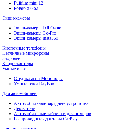
Fujifilm mini 12
Polaroid Go2
Экшн-камеры
Экшн-камеры DJI Osmo
Экшн-камеры Go-Pro
Экшн-камеры Insta360
Кнопочные телефоны
Петличные микрофоны
Здоровье
Квадрокоптеры
Умные очки
Стедикамы и Моноподы
Умные очки RayBan
Для автомобилей
Автомобильные зарядные устройства
Держатели
Автомобильные таблички для номеров
Беспроводные адаптеры CarPlay
Прочие акссесуары