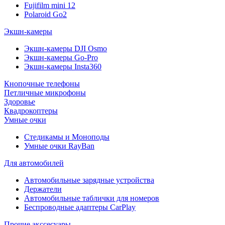
Fujifilm mini 12
Polaroid Go2
Экшн-камеры
Экшн-камеры DJI Osmo
Экшн-камеры Go-Pro
Экшн-камеры Insta360
Кнопочные телефоны
Петличные микрофоны
Здоровье
Квадрокоптеры
Умные очки
Стедикамы и Моноподы
Умные очки RayBan
Для автомобилей
Автомобильные зарядные устройства
Держатели
Автомобильные таблички для номеров
Беспроводные адаптеры CarPlay
Прочие акссесуары