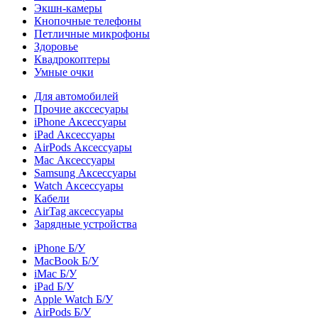
Экшн-камеры
Кнопочные телефоны
Петличные микрофоны
Здоровье
Квадрокоптеры
Умные очки
Для автомобилей
Прочие акссесуары
iPhone Аксессуары
iPad Аксессуары
AirPods Аксессуары
Mac Аксессуары
Samsung Аксессуары
Watch Аксессуары
Кабели
AirTag аксессуары
Зарядные устройства
iPhone Б/У
MacBook Б/У
iMac Б/У
iPad Б/У
Apple Watch Б/У
AirPods Б/У