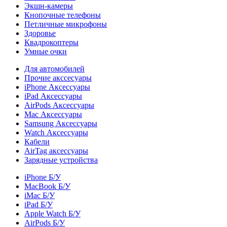
Экшн-камеры
Кнопочные телефоны
Петличные микрофоны
Здоровье
Квадрокоптеры
Умные очки
Для автомобилей
Прочие акссесуары
iPhone Аксессуары
iPad Аксессуары
AirPods Аксессуары
Mac Аксессуары
Samsung Аксессуары
Watch Аксессуары
Кабели
AirTag аксессуары
Зарядные устройства
iPhone Б/У
MacBook Б/У
iMac Б/У
iPad Б/У
Apple Watch Б/У
AirPods Б/У