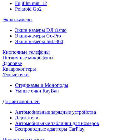
Fujifilm mini 12
Polaroid Go2
Экшн-камеры
Экшн-камеры DJI Osmo
Экшн-камеры Go-Pro
Экшн-камеры Insta360
Кнопочные телефоны
Петличные микрофоны
Здоровье
Квадрокоптеры
Умные очки
Стедикамы и Моноподы
Умные очки RayBan
Для автомобилей
Автомобильные зарядные устройства
Держатели
Автомобильные таблички для номеров
Беспроводные адаптеры CarPlay
Прочие акссесуары