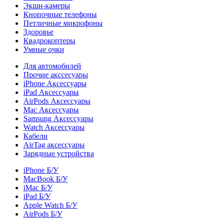
Экшн-камеры
Кнопочные телефоны
Петличные микрофоны
Здоровье
Квадрокоптеры
Умные очки
Для автомобилей
Прочие акссесуары
iPhone Аксессуары
iPad Аксессуары
AirPods Аксессуары
Mac Аксессуары
Samsung Аксессуары
Watch Аксессуары
Кабели
AirTag аксессуары
Зарядные устройства
iPhone Б/У
MacBook Б/У
iMac Б/У
iPad Б/У
Apple Watch Б/У
AirPods Б/У