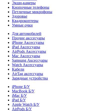
Экшн-камеры
Кнопочные телефоны
Петличные микрофоны
Здоровье
Квадрокоптеры
Умные очки
Для автомобилей
Прочие акссесуары
iPhone Аксессуары
iPad Аксессуары
AirPods Аксессуары
Mac Аксессуары
Samsung Аксессуары
Watch Аксессуары
Кабели
AirTag аксессуары
Зарядные устройства
iPhone Б/У
MacBook Б/У
iMac Б/У
iPad Б/У
Apple Watch Б/У
AirPods Б/У