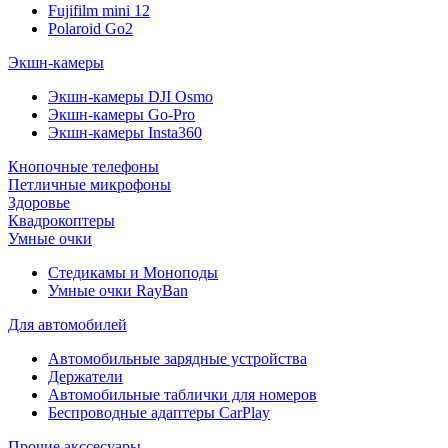
Fujifilm mini 12
Polaroid Go2
Экшн-камеры
Экшн-камеры DJI Osmo
Экшн-камеры Go-Pro
Экшн-камеры Insta360
Кнопочные телефоны
Петличные микрофоны
Здоровье
Квадрокоптеры
Умные очки
Стедикамы и Моноподы
Умные очки RayBan
Для автомобилей
Автомобильные зарядные устройства
Держатели
Автомобильные таблички для номеров
Беспроводные адаптеры CarPlay
Прочие акссесуары