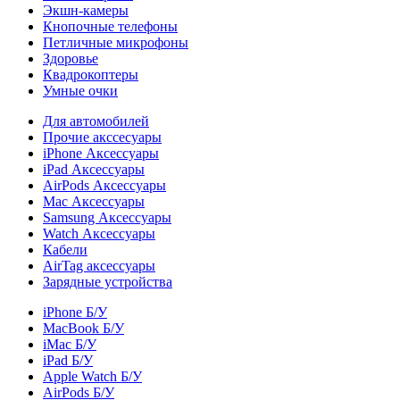
Экшн-камеры
Кнопочные телефоны
Петличные микрофоны
Здоровье
Квадрокоптеры
Умные очки
Для автомобилей
Прочие акссесуары
iPhone Аксессуары
iPad Аксессуары
AirPods Аксессуары
Mac Аксессуары
Samsung Аксессуары
Watch Аксессуары
Кабели
AirTag аксессуары
Зарядные устройства
iPhone Б/У
MacBook Б/У
iMac Б/У
iPad Б/У
Apple Watch Б/У
AirPods Б/У