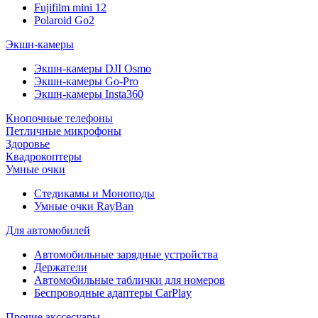
Fujifilm mini 12
Polaroid Go2
Экшн-камеры
Экшн-камеры DJI Osmo
Экшн-камеры Go-Pro
Экшн-камеры Insta360
Кнопочные телефоны
Петличные микрофоны
Здоровье
Квадрокоптеры
Умные очки
Стедикамы и Моноподы
Умные очки RayBan
Для автомобилей
Автомобильные зарядные устройства
Держатели
Автомобильные таблички для номеров
Беспроводные адаптеры CarPlay
Прочие акссесуары