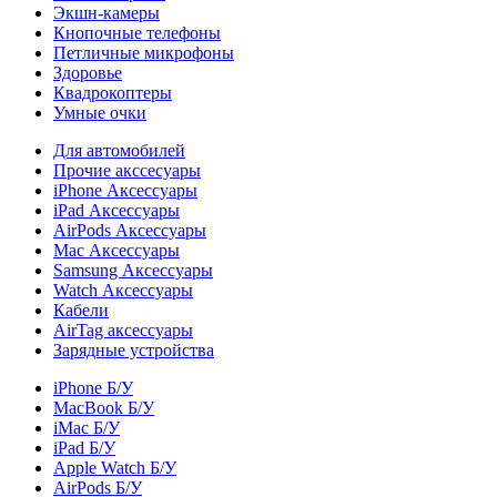
Экшн-камеры
Кнопочные телефоны
Петличные микрофоны
Здоровье
Квадрокоптеры
Умные очки
Для автомобилей
Прочие акссесуары
iPhone Аксессуары
iPad Аксессуары
AirPods Аксессуары
Mac Аксессуары
Samsung Аксессуары
Watch Аксессуары
Кабели
AirTag аксессуары
Зарядные устройства
iPhone Б/У
MacBook Б/У
iMac Б/У
iPad Б/У
Apple Watch Б/У
AirPods Б/У