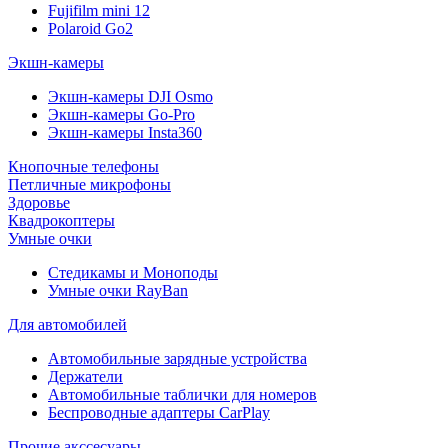
Fujifilm mini 12
Polaroid Go2
Экшн-камеры
Экшн-камеры DJI Osmo
Экшн-камеры Go-Pro
Экшн-камеры Insta360
Кнопочные телефоны
Петличные микрофоны
Здоровье
Квадрокоптеры
Умные очки
Стедикамы и Моноподы
Умные очки RayBan
Для автомобилей
Автомобильные зарядные устройства
Держатели
Автомобильные таблички для номеров
Беспроводные адаптеры CarPlay
Прочие акссесуары