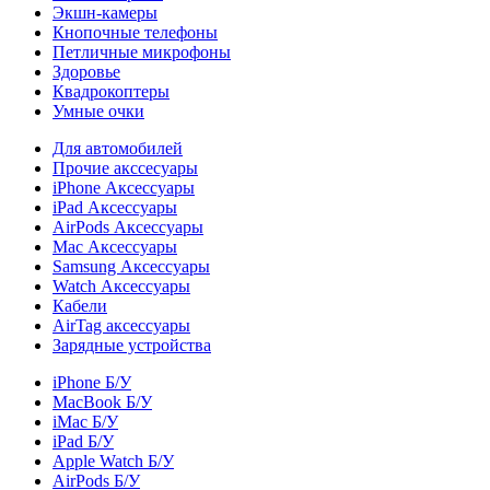
Экшн-камеры
Кнопочные телефоны
Петличные микрофоны
Здоровье
Квадрокоптеры
Умные очки
Для автомобилей
Прочие акссесуары
iPhone Аксессуары
iPad Аксессуары
AirPods Аксессуары
Mac Аксессуары
Samsung Аксессуары
Watch Аксессуары
Кабели
AirTag аксессуары
Зарядные устройства
iPhone Б/У
MacBook Б/У
iMac Б/У
iPad Б/У
Apple Watch Б/У
AirPods Б/У