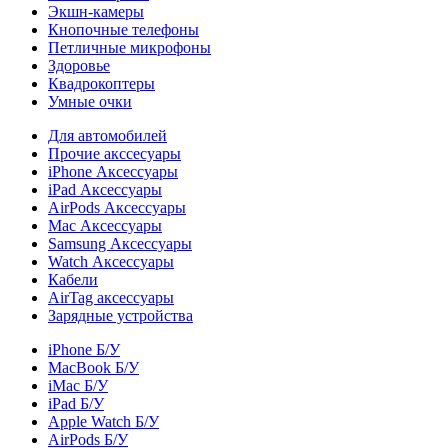
Экшн-камеры
Кнопочные телефоны
Петличные микрофоны
Здоровье
Квадрокоптеры
Умные очки
Для автомобилей
Прочие акссесуары
iPhone Аксессуары
iPad Аксессуары
AirPods Аксессуары
Mac Аксессуары
Samsung Аксессуары
Watch Аксессуары
Кабели
AirTag аксессуары
Зарядные устройства
iPhone Б/У
MacBook Б/У
iMac Б/У
iPad Б/У
Apple Watch Б/У
AirPods Б/У