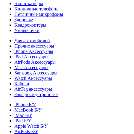
Экшн-камеры
Кнопочные телефоны
Петличные микрофоны
Здоровье
Квадрокоптеры
Умные очки
Для автомобилей
Прочие акссесуары
iPhone Аксессуары
iPad Аксессуары
AirPods Аксессуары
Mac Аксессуары
Samsung Аксессуары
Watch Аксессуары
Кабели
AirTag аксессуары
Зарядные устройства
iPhone Б/У
MacBook Б/У
iMac Б/У
iPad Б/У
Apple Watch Б/У
AirPods Б/У