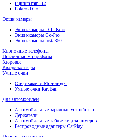
Fujifilm mini 12
Polaroid Go2
Экшн-камеры
Экшн-камеры DJI Osmo
Экшн-камеры Go-Pro
Экшн-камеры Insta360
Кнопочные телефоны
Петличные микрофоны
Здоровье
Квадрокоптеры
Умные очки
Стедикамы и Моноподы
Умные очки RayBan
Для автомобилей
Автомобильные зарядные устройства
Держатели
Автомобильные таблички для номеров
Беспроводные адаптеры CarPlay
Прочие акссесуары