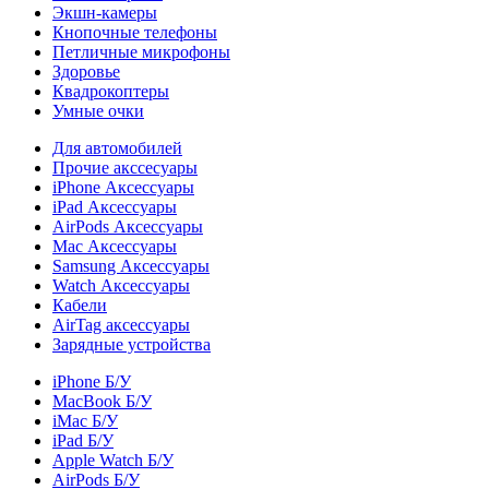
Экшн-камеры
Кнопочные телефоны
Петличные микрофоны
Здоровье
Квадрокоптеры
Умные очки
Для автомобилей
Прочие акссесуары
iPhone Аксессуары
iPad Аксессуары
AirPods Аксессуары
Mac Аксессуары
Samsung Аксессуары
Watch Аксессуары
Кабели
AirTag аксессуары
Зарядные устройства
iPhone Б/У
MacBook Б/У
iMac Б/У
iPad Б/У
Apple Watch Б/У
AirPods Б/У