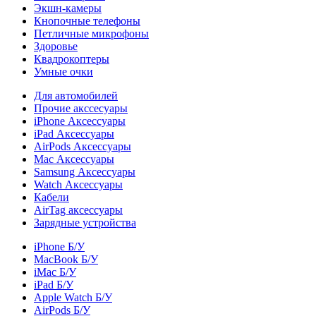
Экшн-камеры
Кнопочные телефоны
Петличные микрофоны
Здоровье
Квадрокоптеры
Умные очки
Для автомобилей
Прочие акссесуары
iPhone Аксессуары
iPad Аксессуары
AirPods Аксессуары
Mac Аксессуары
Samsung Аксессуары
Watch Аксессуары
Кабели
AirTag аксессуары
Зарядные устройства
iPhone Б/У
MacBook Б/У
iMac Б/У
iPad Б/У
Apple Watch Б/У
AirPods Б/У