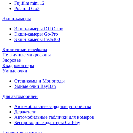
Fujifilm mini 12
Polaroid Go2
Экшн-камеры
Экшн-камеры DJI Osmo
Экшн-камеры Go-Pro
Экшн-камеры Insta360
Кнопочные телефоны
Петличные микрофоны
Здоровье
Квадрокоптеры
Умные очки
Стедикамы и Моноподы
Умные очки RayBan
Для автомобилей
Автомобильные зарядные устройства
Держатели
Автомобильные таблички для номеров
Беспроводные адаптеры CarPlay
Прочие акссесуары