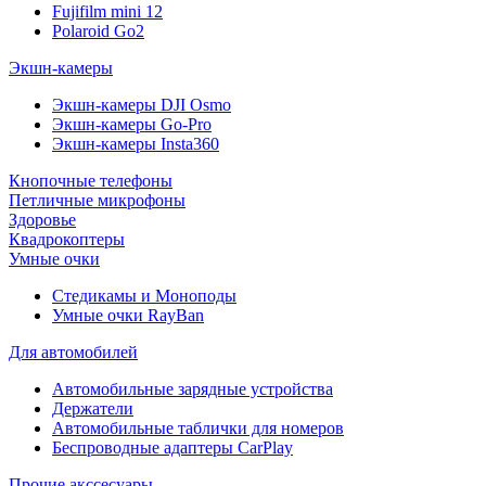
Fujifilm mini 12
Polaroid Go2
Экшн-камеры
Экшн-камеры DJI Osmo
Экшн-камеры Go-Pro
Экшн-камеры Insta360
Кнопочные телефоны
Петличные микрофоны
Здоровье
Квадрокоптеры
Умные очки
Стедикамы и Моноподы
Умные очки RayBan
Для автомобилей
Автомобильные зарядные устройства
Держатели
Автомобильные таблички для номеров
Беспроводные адаптеры CarPlay
Прочие акссесуары