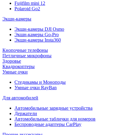
Fujifilm mini 12
Polaroid Go2
Экшн-камеры
Экшн-камеры DJI Osmo
Экшн-камеры Go-Pro
Экшн-камеры Insta360
Кнопочные телефоны
Петличные микрофоны
Здоровье
Квадрокоптеры
Умные очки
Стедикамы и Моноподы
Умные очки RayBan
Для автомобилей
Автомобильные зарядные устройства
Держатели
Автомобильные таблички для номеров
Беспроводные адаптеры CarPlay
Прочие акссесуары