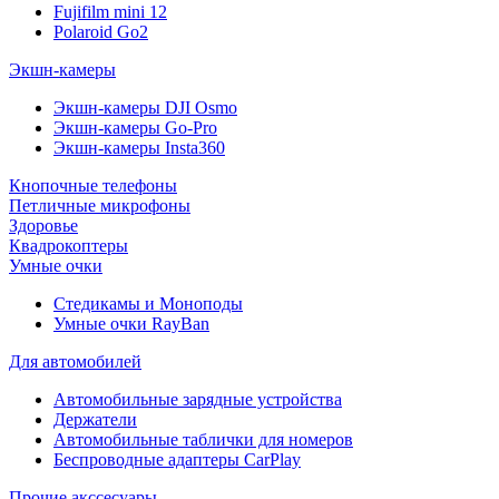
Fujifilm mini 12
Polaroid Go2
Экшн-камеры
Экшн-камеры DJI Osmo
Экшн-камеры Go-Pro
Экшн-камеры Insta360
Кнопочные телефоны
Петличные микрофоны
Здоровье
Квадрокоптеры
Умные очки
Стедикамы и Моноподы
Умные очки RayBan
Для автомобилей
Автомобильные зарядные устройства
Держатели
Автомобильные таблички для номеров
Беспроводные адаптеры CarPlay
Прочие акссесуары