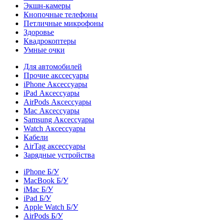
Экшн-камеры
Кнопочные телефоны
Петличные микрофоны
Здоровье
Квадрокоптеры
Умные очки
Для автомобилей
Прочие акссесуары
iPhone Аксессуары
iPad Аксессуары
AirPods Аксессуары
Mac Аксессуары
Samsung Аксессуары
Watch Аксессуары
Кабели
AirTag аксессуары
Зарядные устройства
iPhone Б/У
MacBook Б/У
iMac Б/У
iPad Б/У
Apple Watch Б/У
AirPods Б/У