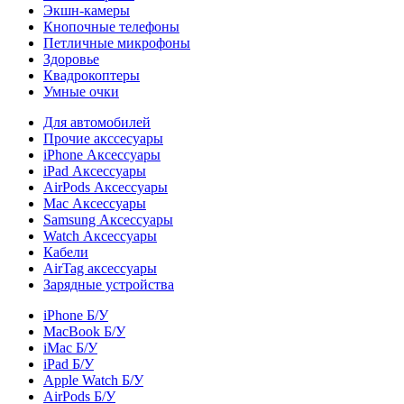
Экшн-камеры
Кнопочные телефоны
Петличные микрофоны
Здоровье
Квадрокоптеры
Умные очки
Для автомобилей
Прочие акссесуары
iPhone Аксессуары
iPad Аксессуары
AirPods Аксессуары
Mac Аксессуары
Samsung Аксессуары
Watch Аксессуары
Кабели
AirTag аксессуары
Зарядные устройства
iPhone Б/У
MacBook Б/У
iMac Б/У
iPad Б/У
Apple Watch Б/У
AirPods Б/У