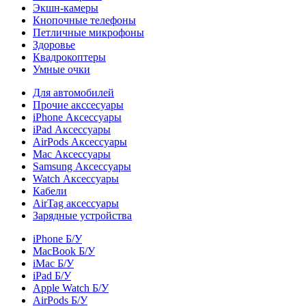
Экшн-камеры
Кнопочные телефоны
Петличные микрофоны
Здоровье
Квадрокоптеры
Умные очки
Для автомобилей
Прочие акссесуары
iPhone Аксессуары
iPad Аксессуары
AirPods Аксессуары
Mac Аксессуары
Samsung Аксессуары
Watch Аксессуары
Кабели
AirTag аксессуары
Зарядные устройства
iPhone Б/У
MacBook Б/У
iMac Б/У
iPad Б/У
Apple Watch Б/У
AirPods Б/У