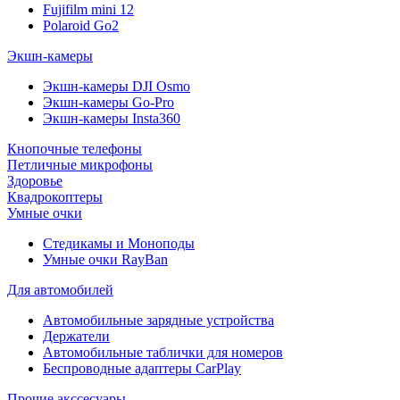
Fujifilm mini 12
Polaroid Go2
Экшн-камеры
Экшн-камеры DJI Osmo
Экшн-камеры Go-Pro
Экшн-камеры Insta360
Кнопочные телефоны
Петличные микрофоны
Здоровье
Квадрокоптеры
Умные очки
Стедикамы и Моноподы
Умные очки RayBan
Для автомобилей
Автомобильные зарядные устройства
Держатели
Автомобильные таблички для номеров
Беспроводные адаптеры CarPlay
Прочие акссесуары