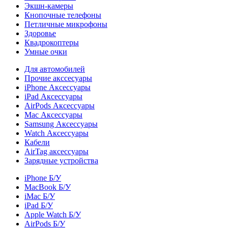
Экшн-камеры
Кнопочные телефоны
Петличные микрофоны
Здоровье
Квадрокоптеры
Умные очки
Для автомобилей
Прочие акссесуары
iPhone Аксессуары
iPad Аксессуары
AirPods Аксессуары
Mac Аксессуары
Samsung Аксессуары
Watch Аксессуары
Кабели
AirTag аксессуары
Зарядные устройства
iPhone Б/У
MacBook Б/У
iMac Б/У
iPad Б/У
Apple Watch Б/У
AirPods Б/У