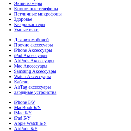
Экшн-камеры
Кнопочные телефоны
Петличные микрофоны
Здоровье
Квадрокоптеры
Умные очки
Для автомобилей
Прочие акссесуары
iPhone Аксессуары
iPad Аксессуары
AirPods Аксессуары
Mac Аксессуары
Samsung Аксессуары
Watch Аксессуары
Кабели
AirTag аксессуары
Зарядные устройства
iPhone Б/У
MacBook Б/У
iMac Б/У
iPad Б/У
Apple Watch Б/У
AirPods Б/У