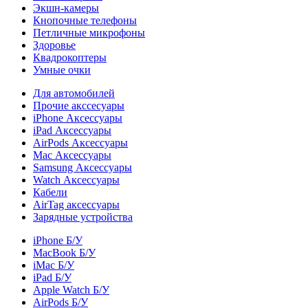
Экшн-камеры
Кнопочные телефоны
Петличные микрофоны
Здоровье
Квадрокоптеры
Умные очки
Для автомобилей
Прочие акссесуары
iPhone Аксессуары
iPad Аксессуары
AirPods Аксессуары
Mac Аксессуары
Samsung Аксессуары
Watch Аксессуары
Кабели
AirTag аксессуары
Зарядные устройства
iPhone Б/У
MacBook Б/У
iMac Б/У
iPad Б/У
Apple Watch Б/У
AirPods Б/У