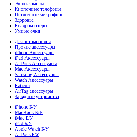
Экшн-камеры
Кнопочные телефоны
Петличные микрофоны
Здоровье
Квадрокоптеры
Умные очки
Для автомобилей
Прочие акссесуары
iPhone Аксессуары
iPad Аксессуары
AirPods Аксессуары
Mac Аксессуары
Samsung Аксессуары
Watch Аксессуары
Кабели
AirTag аксессуары
Зарядные устройства
iPhone Б/У
MacBook Б/У
iMac Б/У
iPad Б/У
Apple Watch Б/У
AirPods Б/У