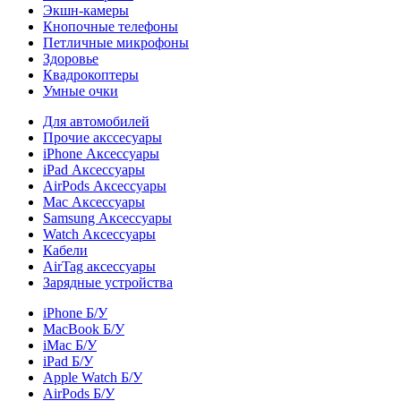
Экшн-камеры
Кнопочные телефоны
Петличные микрофоны
Здоровье
Квадрокоптеры
Умные очки
Для автомобилей
Прочие акссесуары
iPhone Аксессуары
iPad Аксессуары
AirPods Аксессуары
Mac Аксессуары
Samsung Аксессуары
Watch Аксессуары
Кабели
AirTag аксессуары
Зарядные устройства
iPhone Б/У
MacBook Б/У
iMac Б/У
iPad Б/У
Apple Watch Б/У
AirPods Б/У