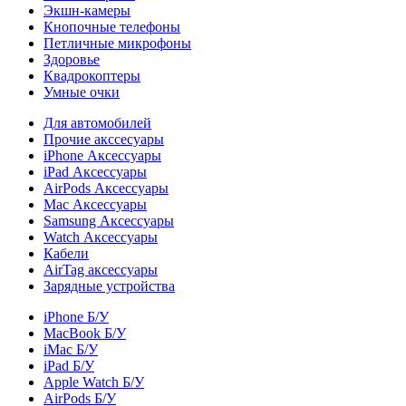
Экшн-камеры
Кнопочные телефоны
Петличные микрофоны
Здоровье
Квадрокоптеры
Умные очки
Для автомобилей
Прочие акссесуары
iPhone Аксессуары
iPad Аксессуары
AirPods Аксессуары
Mac Аксессуары
Samsung Аксессуары
Watch Аксессуары
Кабели
AirTag аксессуары
Зарядные устройства
iPhone Б/У
MacBook Б/У
iMac Б/У
iPad Б/У
Apple Watch Б/У
AirPods Б/У