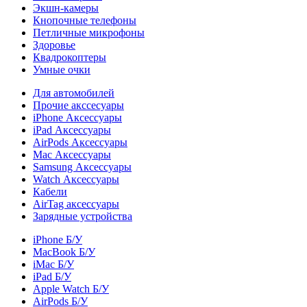
Экшн-камеры
Кнопочные телефоны
Петличные микрофоны
Здоровье
Квадрокоптеры
Умные очки
Для автомобилей
Прочие акссесуары
iPhone Аксессуары
iPad Аксессуары
AirPods Аксессуары
Mac Аксессуары
Samsung Аксессуары
Watch Аксессуары
Кабели
AirTag аксессуары
Зарядные устройства
iPhone Б/У
MacBook Б/У
iMac Б/У
iPad Б/У
Apple Watch Б/У
AirPods Б/У