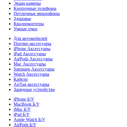
Экшн-камеры
Кнопочные телефоны
Петличные микрофоны
Здоровье
Квадрокоптеры
Умные очки
Для автомобилей
Прочие акссесуары
iPhone Аксессуары
iPad Аксессуары
AirPods Аксессуары
Mac Аксессуары
Samsung Аксессуары
Watch Аксессуары
Кабели
AirTag аксессуары
Зарядные устройства
iPhone Б/У
MacBook Б/У
iMac Б/У
iPad Б/У
Apple Watch Б/У
AirPods Б/У