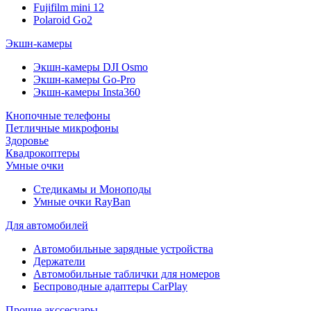
Fujifilm mini 12
Polaroid Go2
Экшн-камеры
Экшн-камеры DJI Osmo
Экшн-камеры Go-Pro
Экшн-камеры Insta360
Кнопочные телефоны
Петличные микрофоны
Здоровье
Квадрокоптеры
Умные очки
Стедикамы и Моноподы
Умные очки RayBan
Для автомобилей
Автомобильные зарядные устройства
Держатели
Автомобильные таблички для номеров
Беспроводные адаптеры CarPlay
Прочие акссесуары