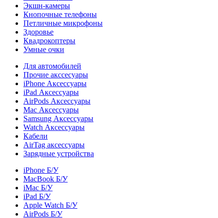
Экшн-камеры
Кнопочные телефоны
Петличные микрофоны
Здоровье
Квадрокоптеры
Умные очки
Для автомобилей
Прочие акссесуары
iPhone Аксессуары
iPad Аксессуары
AirPods Аксессуары
Mac Аксессуары
Samsung Аксессуары
Watch Аксессуары
Кабели
AirTag аксессуары
Зарядные устройства
iPhone Б/У
MacBook Б/У
iMac Б/У
iPad Б/У
Apple Watch Б/У
AirPods Б/У