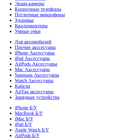
Экшн-камеры
Кнопочные телефоны
Петличные микрофоны
Здоровье
Квадрокоптеры
Умные очки
Для автомобилей
Прочие акссесуары
iPhone Аксессуары
iPad Аксессуары
AirPods Аксессуары
Mac Аксессуары
Samsung Аксессуары
Watch Аксессуары
Кабели
AirTag аксессуары
Зарядные устройства
iPhone Б/У
MacBook Б/У
iMac Б/У
iPad Б/У
Apple Watch Б/У
AirPods Б/У