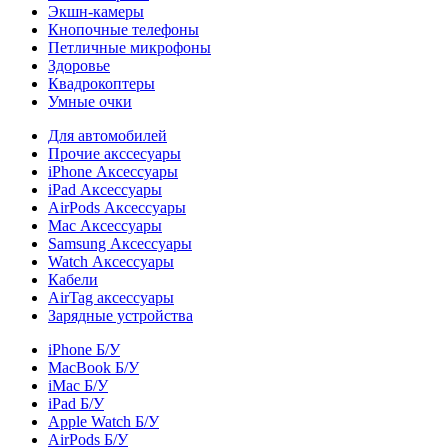
Экшн-камеры
Кнопочные телефоны
Петличные микрофоны
Здоровье
Квадрокоптеры
Умные очки
Для автомобилей
Прочие акссесуары
iPhone Аксессуары
iPad Аксессуары
AirPods Аксессуары
Mac Аксессуары
Samsung Аксессуары
Watch Аксессуары
Кабели
AirTag аксессуары
Зарядные устройства
iPhone Б/У
MacBook Б/У
iMac Б/У
iPad Б/У
Apple Watch Б/У
AirPods Б/У