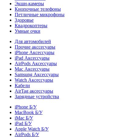
Экшн-камеры
Кнопочные телефоны
Петличные микрофоны
Здоровье
Квадрокоптеры
Умные очки
Для автомобилей
Прочие акссесуары
iPhone Аксессуары
iPad Аксессуары
AirPods Аксессуары
Mac Аксессуары
Samsung Аксессуары
Watch Аксессуары
Кабели
AirTag аксессуары
Зарядные устройства
iPhone Б/У
MacBook Б/У
iMac Б/У
iPad Б/У
Apple Watch Б/У
AirPods Б/У