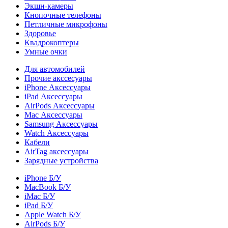
Экшн-камеры
Кнопочные телефоны
Петличные микрофоны
Здоровье
Квадрокоптеры
Умные очки
Для автомобилей
Прочие акссесуары
iPhone Аксессуары
iPad Аксессуары
AirPods Аксессуары
Mac Аксессуары
Samsung Аксессуары
Watch Аксессуары
Кабели
AirTag аксессуары
Зарядные устройства
iPhone Б/У
MacBook Б/У
iMac Б/У
iPad Б/У
Apple Watch Б/У
AirPods Б/У